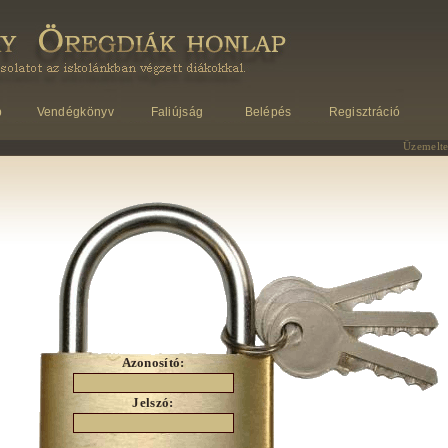
p
Vendégkönyv
Faliújság
Belépés
Regisztráció
Üzemelte
Azonosító:
Jelszó: